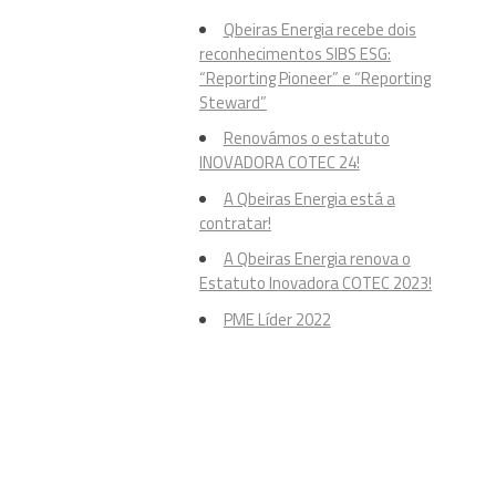
Qbeiras Energia recebe dois
reconhecimentos SIBS ESG:
“Reporting Pioneer” e “Reporting
Steward”
Renovámos o estatuto
INOVADORA COTEC 24!
A Qbeiras Energia está a
contratar!
A Qbeiras Energia renova o
Estatuto Inovadora COTEC 2023!
PME Líder 2022