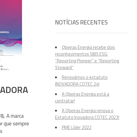
NOTÍCIAS RECENTES
Qbeiras Energia recebe dois
reconhecimentos SIBS ESG:
“Reporting Pioneer” e “Reporting
Steward”
Renovámos o estatuto
INOVADORA COTEC 24!
OVADORA
A Qbeiras Energia está a
contratar!
A Qbeiras Energia renova o
📃 A marca
Estatuto Inovadora COTEC 2023!
or que sempre
PME Líder 2022
as