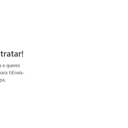
tratar!
a e queres
para tiEnvia-
pa.