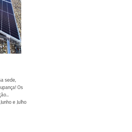
sa sede,
oupança! Os
ão...
unho e Julho