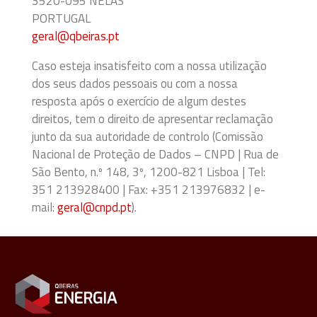
3520-095 NELAS
PORTUGAL
geral@qbeiras.pt
Caso esteja insatisfeito com a nossa utilização
dos seus dados pessoais ou com a nossa
resposta após o exercício de algum destes
direitos, tem o direito de apresentar reclamação
junto da sua autoridade de controlo (Comissão
Nacional de Proteção de Dados – CNPD | Rua de
São Bento, n.º 148, 3º, 1200-821 Lisboa | Tel:
351 213928400 | Fax: +351 213976832 | e-
mail:
geral@cnpd.pt
).